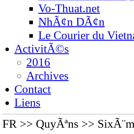
Vo-Thuat.net
NhÃ¢n DÃ¢n
Le Courier du Viet
ActivitÃ©s
2016
Archives
Contact
Liens
FR
>>
QuyÃªns
>>
SixÃ¨m