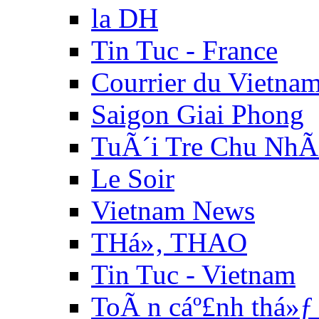
la DH
Tin Tuc - France
Courrier du Vietna
Saigon Giai Phong
TuÃ´i Tre Chu NhÃ
Le Soir
Vietnam News
THá»‚ THAO
Tin Tuc - Vietnam
ToÃ n cáº£nh thá»ƒ