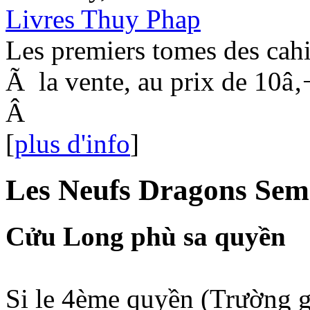
Livres Thuy Phap
Les premiers tomes des cahi
Ã la vente, au prix de 10â‚
Â
[
plus d'info
]
Les Neufs Dragons Sem
Cửu Long phù sa quyền
Si le 4ème quyền (Trường g