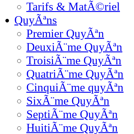
Tarifs & MatÃ©riel
QuyÃªns
Premier QuyÃªn
DeuxiÃ¨me QuyÃªn
TroisiÃ¨me QuyÃªn
QuatriÃ¨me QuyÃªn
CinquiÃ¨me quyÃªn
SixÃ¨me QuyÃªn
SeptiÃ¨me QuyÃªn
HuitiÃ¨me QuyÃªn