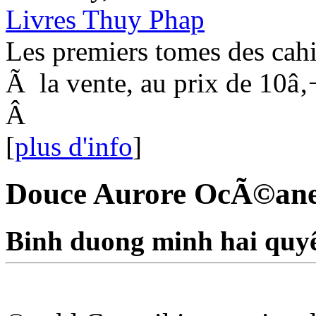
Livres Thuy Phap
Les premiers tomes des cahi
Ã la vente, au prix de 10â‚
Â
[
plus d'info
]
Douce Aurore OcÃ©an
Binh duong minh hai quy