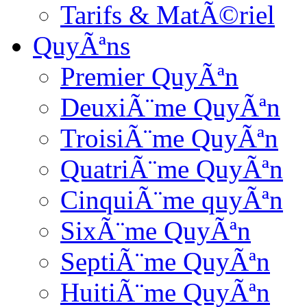
Tarifs & MatÃ©riel
QuyÃªns
Premier QuyÃªn
DeuxiÃ¨me QuyÃªn
TroisiÃ¨me QuyÃªn
QuatriÃ¨me QuyÃªn
CinquiÃ¨me quyÃªn
SixÃ¨me QuyÃªn
SeptiÃ¨me QuyÃªn
HuitiÃ¨me QuyÃªn