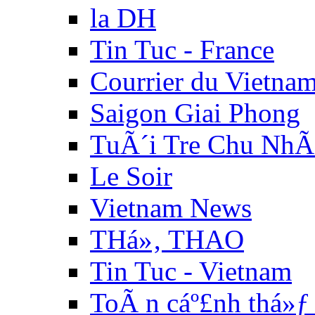
la DH
Tin Tuc - France
Courrier du Vietna
Saigon Giai Phong
TuÃ´i Tre Chu NhÃ
Le Soir
Vietnam News
THá»‚ THAO
Tin Tuc - Vietnam
ToÃ n cáº£nh thá»ƒ