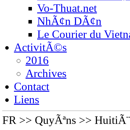
Vo-Thuat.net
NhÃ¢n DÃ¢n
Le Courier du Viet
ActivitÃ©s
2016
Archives
Contact
Liens
FR
>>
QuyÃªns
>>
HuitiÃ