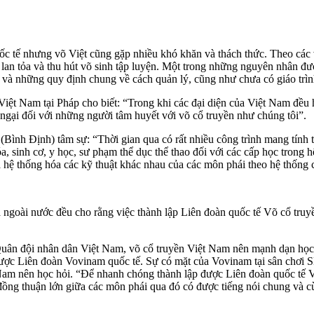
ốc tế nhưng võ Việt cũng gặp nhiều khó khăn và thách thức. Theo các
lan tỏa và thu hút võ sinh tập luyện. Một trong những nguyên nhân đượ
g và những quy định chung về cách quản lý, cũng như chưa có giáo trình
t Nam tại Pháp cho biết: “Trong khi các đại diện của Việt Nam đều hiểu
 ngại đối với những người tâm huyết với võ cổ truyền như chúng tôi”.
h Định) tâm sự: “Thời gian qua có rất nhiều công trình mang tính tổn
óa, sinh cơ, y học, sư phạm thể dục thể thao đối với các cấp học trong
ưa hệ thống hóa các kỹ thuật khác nhau của các môn phái theo hệ thống
à ngoài nước đều cho rằng việc thành lập Liên đoàn quốc tế Võ cổ truyề
ân đội nhân dân Việt Nam, võ cổ truyền Việt Nam nên mạnh dạn học 
 được Liên đoàn Vovinam quốc tế. Sự có mặt của Vovinam tại sân chơi
 Nam nên học hỏi. “Để nhanh chóng thành lập được Liên đoàn quốc tế V
đồng thuận lớn giữa các môn phái qua đó có được tiếng nói chung và c