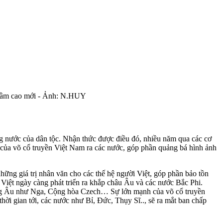
n tầm cao mới - Ảnh: N.HUY
ựng nước của dân tộc. Nhận thức được điều đó, nhiều năm qua các cơ
a của võ cổ truyền Việt Nam ra các nước, góp phần quảng bá hình ảnh
hững giá trị nhân văn cho các thế hệ người Việt, góp phần bảo tồn
 Việt ngày càng phát triển ra khắp châu Âu và các nước Bắc Phi.
Đông Âu như Nga, Cộng hòa Czech… Sự lớn mạnh của võ cổ truyền
ời gian tới, các nước như Bỉ, Đức, Thụy Sĩ.., sẽ ra mắt ban chấp