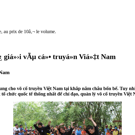
e, au prix de 10â‚¬ le volume.
¿ giá»›i vÃµ cá»• truyá»n Viá»‡t Nam
 Nam
ung cho võ cổ truyền Việt Nam tại khắp năm châu bốn bể. Tuy nhiê
t tổ chức quốc tế thống nhất để chỉ đạo, quản lý võ cổ truyền Việt 