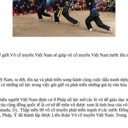
hế giới Võ cổ truyền Việt Nam sẽ giúp võ cổ truyền Việt Nam bước lê
ệt Nam, ra đời, tồn tại và phát triển song hành cùng cuộc đấu tranh d
ó những nỗ lực trong việc gìn giữ và phát triển những giá trị văn hó
hiều người Việt Nam định cư ở Pháp nỗ lực mở các lò võ để giáo dục n
 của cộng đồng quốc tế là cơ sở để môn võ được xem là tinh hoa của võ
Canada, Úc. Thập niên 90 võ cổ truyền phát triển mạnh ở các nước 
, Pháp, Ý đã thành lập được Liên đoàn Võ cổ truyền Việt Nam. Trong th