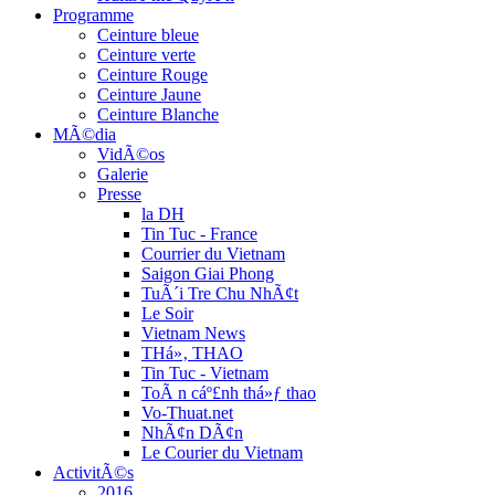
Programme
Ceinture bleue
Ceinture verte
Ceinture Rouge
Ceinture Jaune
Ceinture Blanche
MÃ©dia
VidÃ©os
Galerie
Presse
la DH
Tin Tuc - France
Courrier du Vietnam
Saigon Giai Phong
TuÃ´i Tre Chu NhÃ¢t
Le Soir
Vietnam News
THá»‚ THAO
Tin Tuc - Vietnam
ToÃ n cáº£nh thá»ƒ thao
Vo-Thuat.net
NhÃ¢n DÃ¢n
Le Courier du Vietnam
ActivitÃ©s
2016