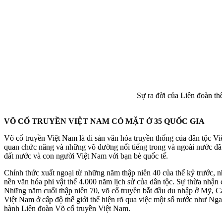
Sự ra đời của Liên đoàn t
VÕ CỔ TRUYỀN VIỆT NAM CÓ MẶT Ở 35 QUỐC GIA
Võ cổ truyền Việt Nam là di sản văn hóa truyền thống của dân tộc Vi
quan chức năng và những võ đường nổi tiếng trong và ngoài nước đã c
đất nước và con người Việt Nam với bạn bè quốc tế.
Chính thức xuất ngoại từ những năm thập niên 40 của thế kỷ trước, n
nền văn hóa phi vật thể 4.000 năm lịch sử của dân tộc. Sự thừa nhận
Những năm cuối thập niên 70, võ cổ truyền bắt đầu du nhập ở Mỹ, 
Việt Nam ở cấp độ thế giới thể hiện rõ qua việc một số nước như Nga
hành Liên đoàn Võ cổ truyền Việt Nam.