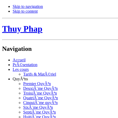
Skip to navigation
Skip to content
Thuy Phap
Navigation
Accueil
PrÃ©sentation
Les cours
Tarifs & MatÃ©riel
QuyÃªns
Premier QuyÃªn
DeuxiÃ¨me QuyÃªn
TroisiÃ¨me QuyÃªn
QuatriÃ¨me QuyÃªn
CinquiÃ¨me quyÃªn
SixÃ¨me QuyÃªn
SeptiÃ¨me QuyÃªn
HuitiÃ¨me QuyÃªn