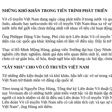
NHỮNG KHÓ KHĂN TRONG TIẾN TRÌNH PHÁT TRIỂN
Võ cổ truyền Việt Nam đang ngày càng phát triển ở trong nước và qu
Judo, aikudo hay taekwondo thì võ cổ truyền Việt Nam thua xa về sự 
nước trên thế giới vẫn chưa thống nhất với nhau về tiêu chí hoạt độn
Ông Philippe Đặng Văn Sung, Phó chủ tịch Liên đoàn Võ cổ truyền Việ
diện của các quốc gia khác không nắm rõ lắm về điều này. Đây là trở
Thạc sĩ Hồ Minh Mộng Hùng, giảng viên Trường đại học Quy Nhơn (Bìn
nghiên cứu thực nghiệm, đánh giá dựa trên quan điểm sinh lý, sinh h
chưa có sự giản hóa, số hóa, thuật ngữ hóa nội dung các bài tập; ch
“XÂY NHÀ” CHO VÕ CỔ TRUYỀN VIỆT NAM
Từ những điều kiện thuận lợi và khó khăn, hầu hết các võ sư trong v
Việt Nam trở thành môn võ đẳng cấp quốc tế.
Theo trung tá Nguyễn Duy Hùng, Tổng thư ký Liên đoàn Võ thuật Qu
nay Vovinam đã có những bước phát triển vượt bậc và đã thành lập
người có trách nhiệm và đó là điều mà Liên đoàn Võ cổ truyền Việt
Liên đoàn Võ cổ truyền Việt Nam nên có cái nhìn tích cực và tạo sự 
Việt Nam”, ông Hùng nói thêm.