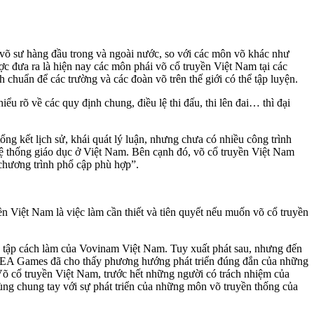
 võ sư hàng đầu trong và ngoài nước, so với các môn võ khác như
c đưa ra là hiện nay các môn phái võ cổ truyền Việt Nam tại các
 chuẩn để các trường và các đoàn võ trên thế giới có thể tập luyện.
 rõ về các quy định chung, điều lệ thi đấu, thi lên đai… thì đại
g kết lịch sử, khái quát lý luận, nhưng chưa có nhiều công trình
 hệ thống giáo dục ở Việt Nam. Bên cạnh đó, võ cổ truyền Việt Nam
 chương trình phổ cập phù hợp”.
n Việt Nam là việc làm cần thiết và tiên quyết nếu muốn võ cổ truyền
tập cách làm của Vovinam Việt Nam. Tuy xuất phát sau, nhưng đến
 SEA Games đã cho thấy phương hướng phát triển đúng đắn của những
õ cổ truyền Việt Nam, trước hết những người có trách nhiệm của
ùng chung tay với sự phát triển của những môn võ truyền thống của