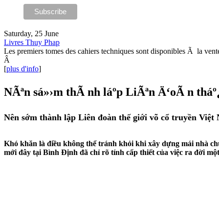
Saturday, 25 June
Livres Thuy Phap
Les premiers tomes des cahiers techniques sont disponibles Ã la vent
Â
[
plus d'info
]
NÃªn sá»›m thÃ nh láº­p LiÃªn Ä‘oÃ n tháº
Nên sớm thành lập Liên đoàn thế giới võ cổ truyền Việt
Khó khăn là điều không thể tránh khỏi khi xây dựng mái nhà ch
mới đây tại Bình Định đã chỉ rõ tính cấp thiết của việc ra đời mộ