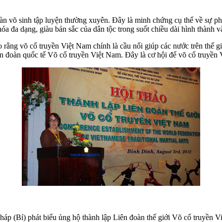
àn võ sinh tập luyện thường xuyên. Đây là minh chứng cụ thể về sự ph
a đa dạng, giàu bản sắc của dân tộc trong suốt chiều dài hình thành và
rằng võ cổ truyền Việt Nam chính là cầu nối giúp các nước trên thế g
iên đoàn quốc tế Võ cổ truyền Việt Nam. Đây là cơ hội để võ cổ truyền 
háp (Bỉ) phát biểu ủng hộ thành lập Liên đoàn thế giới Võ cổ t