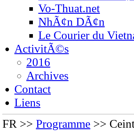
Vo-Thuat.net
NhÃ¢n DÃ¢n
Le Courier du Viet
ActivitÃ©s
2016
Archives
Contact
Liens
FR
>>
Programme
>>
Cein