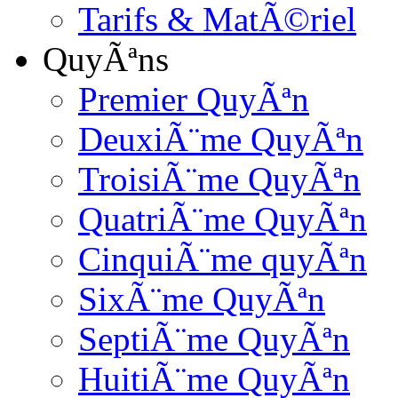
Tarifs & MatÃ©riel
QuyÃªns
Premier QuyÃªn
DeuxiÃ¨me QuyÃªn
TroisiÃ¨me QuyÃªn
QuatriÃ¨me QuyÃªn
CinquiÃ¨me quyÃªn
SixÃ¨me QuyÃªn
SeptiÃ¨me QuyÃªn
HuitiÃ¨me QuyÃªn