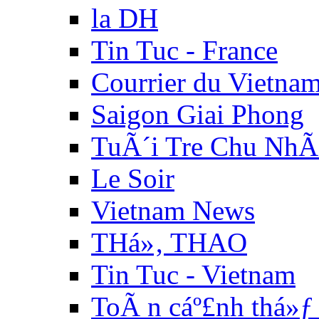
la DH
Tin Tuc - France
Courrier du Vietna
Saigon Giai Phong
TuÃ´i Tre Chu NhÃ
Le Soir
Vietnam News
THá»‚ THAO
Tin Tuc - Vietnam
ToÃ n cáº£nh thá»ƒ