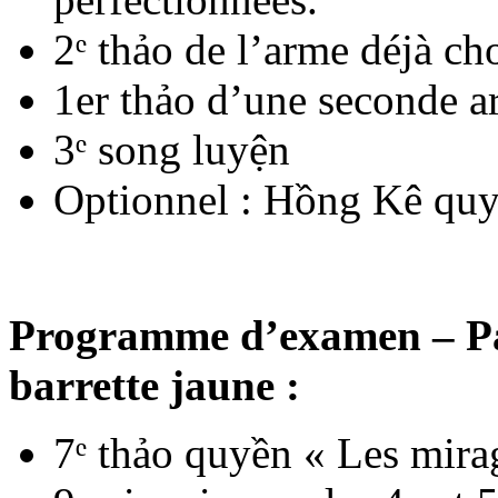
2ᵉ thảo de l’arme déjà cho
1er thảo d’une seconde 
3ᵉ song luyện
Optionnel : Hồng Kê qu
Programme d’examen – Pas
barrette jaune :
7ᵉ thảo quyền « Les mir