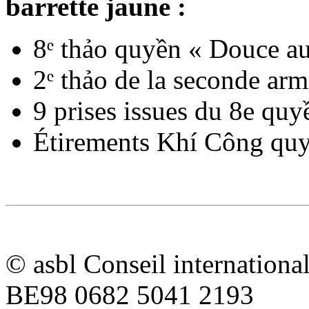
barrette jaune :
8ᵉ thảo quyền « Douce au
2ᵉ thảo de la seconde arm
9 prises issues du 8e quy
Étirements Khí Công qu
© asbl Conseil internation
BE98 0682 5041 2193