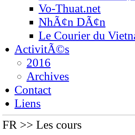
Vo-Thuat.net
NhÃ¢n DÃ¢n
Le Courier du Viet
ActivitÃ©s
2016
Archives
Contact
Liens
FR
>>
Les cours