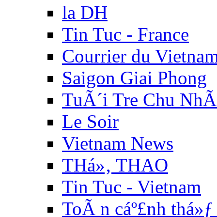
la DH
Tin Tuc - France
Courrier du Vietna
Saigon Giai Phong
TuÃ´i Tre Chu NhÃ
Le Soir
Vietnam News
THá»‚ THAO
Tin Tuc - Vietnam
ToÃ n cáº£nh thá»ƒ