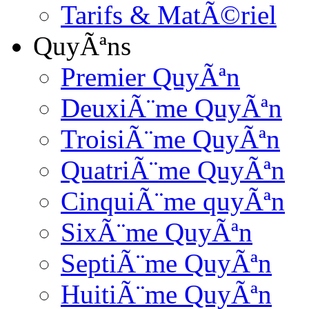
Tarifs & MatÃ©riel
QuyÃªns
Premier QuyÃªn
DeuxiÃ¨me QuyÃªn
TroisiÃ¨me QuyÃªn
QuatriÃ¨me QuyÃªn
CinquiÃ¨me quyÃªn
SixÃ¨me QuyÃªn
SeptiÃ¨me QuyÃªn
HuitiÃ¨me QuyÃªn