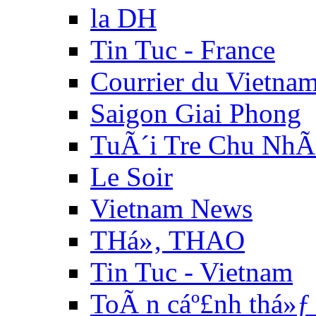
la DH
Tin Tuc - France
Courrier du Vietna
Saigon Giai Phong
TuÃ´i Tre Chu NhÃ
Le Soir
Vietnam News
THá»‚ THAO
Tin Tuc - Vietnam
ToÃ n cáº£nh thá»ƒ