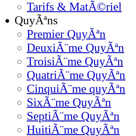
Tarifs & MatÃ©riel
QuyÃªns
Premier QuyÃªn
DeuxiÃ¨me QuyÃªn
TroisiÃ¨me QuyÃªn
QuatriÃ¨me QuyÃªn
CinquiÃ¨me quyÃªn
SixÃ¨me QuyÃªn
SeptiÃ¨me QuyÃªn
HuitiÃ¨me QuyÃªn