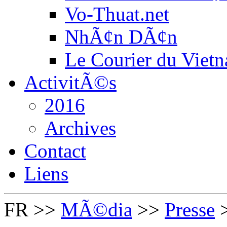
Vo-Thuat.net
NhÃ¢n DÃ¢n
Le Courier du Viet
ActivitÃ©s
2016
Archives
Contact
Liens
FR
>>
MÃ©dia
>>
Presse