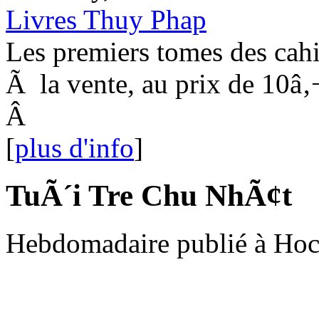
Livres Thuy Phap
Les premiers tomes des cahi
Ã la vente, au prix de 10â‚
Â
[
plus d'info
]
TuÃ´i Tre Chu NhÃ¢t
Hebdomadaire publié à Hoc