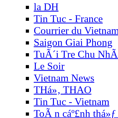
la DH
Tin Tuc - France
Courrier du Vietna
Saigon Giai Phong
TuÃ´i Tre Chu NhÃ
Le Soir
Vietnam News
THá»‚ THAO
Tin Tuc - Vietnam
ToÃ n cáº£nh thá»ƒ