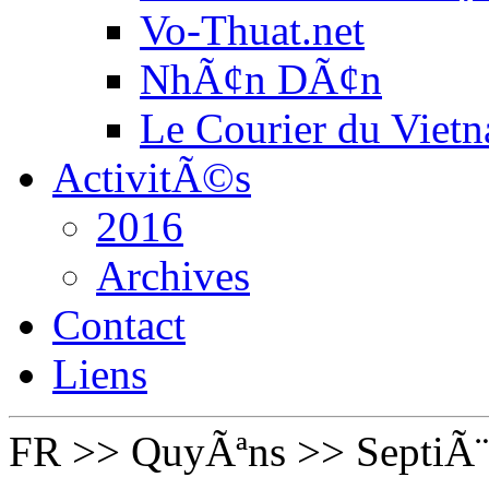
Vo-Thuat.net
NhÃ¢n DÃ¢n
Le Courier du Viet
ActivitÃ©s
2016
Archives
Contact
Liens
FR
>>
QuyÃªns
>>
SeptiÃ