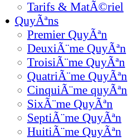
Tarifs & MatÃ©riel
QuyÃªns
Premier QuyÃªn
DeuxiÃ¨me QuyÃªn
TroisiÃ¨me QuyÃªn
QuatriÃ¨me QuyÃªn
CinquiÃ¨me quyÃªn
SixÃ¨me QuyÃªn
SeptiÃ¨me QuyÃªn
HuitiÃ¨me QuyÃªn